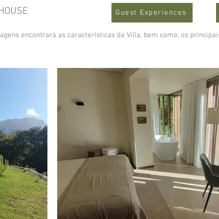
EHOUSE
Guest Experiences
agens encontrará as características da Villa, bem como, os principa
AS NOSSAS VILLAS