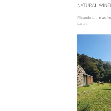
NATURAL WIN
C
licando sobre as im
para si.