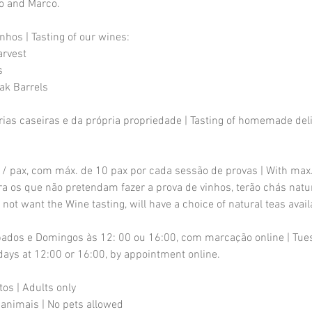
o and Marco.
nhos | Tasting of our wines:
arvest
s
ak Barrels
ias caseiras e da própria propriedade | Tasting of homemade del
/ pax, com máx. de 10 pax por cada sessão de provas | With max.
ara os que não pretendam fazer a prova de vinhos, terão chás natur
not want the Wine tasting, will have a choice of natural teas avail
ábados e Domingos às 12: 00 ou 16:00, com marcação online | Tue
ays at 12:00 or 16:00, by appointment online.
tos | Adults only