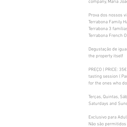
company, Maria Joã
Prova dos nossos vi
Terrabona Family H
Terrabona 3 família
Terrabona French O
Degustação de iguar
the property itself
PREÇO | PRICE: 35€ 
tasting session ( P
for the ones who do 
Terças, Quintas, S
Saturdays and Sund
Exclusivo para Adul